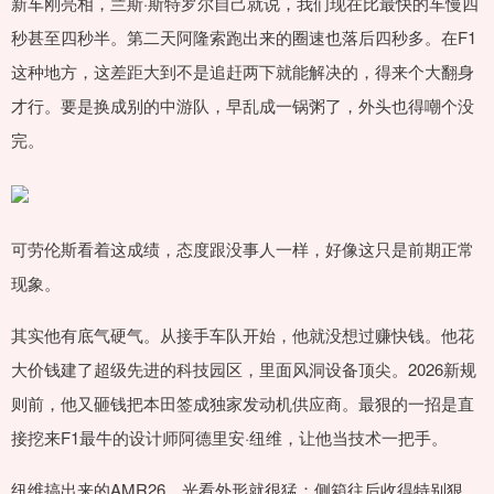
新车刚亮相，兰斯·斯特罗尔自己就说，我们现在比最快的车慢四
秒甚至四秒半。第二天阿隆索跑出来的圈速也落后四秒多。在F1
这种地方，这差距大到不是追赶两下就能解决的，得来个大翻身
才行。要是换成别的中游队，早乱成一锅粥了，外头也得嘲个没
完。
可劳伦斯看着这成绩，态度跟没事人一样，好像这只是前期正常
现象。
其实他有底气硬气。从接手车队开始，他就没想过赚快钱。他花
大价钱建了超级先进的科技园区，里面风洞设备顶尖。2026新规
则前，他又砸钱把本田签成独家发动机供应商。最狠的一招是直
接挖来F1最牛的设计师阿德里安·纽维，让他当技术一把手。
纽维搞出来的AMR26，光看外形就很猛：侧箱往后收得特别狠，