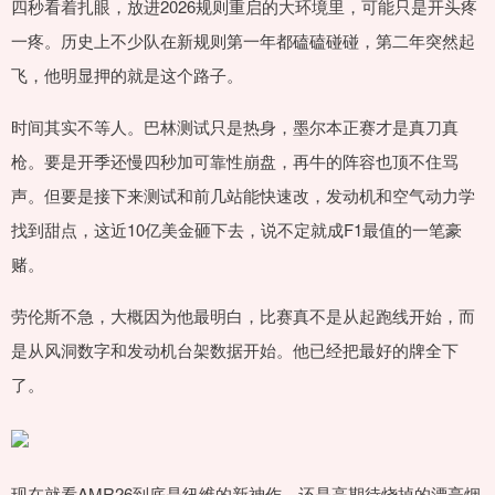
四秒看着扎眼，放进2026规则重启的大环境里，可能只是开头疼
一疼。历史上不少队在新规则第一年都磕磕碰碰，第二年突然起
飞，他明显押的就是这个路子。
时间其实不等人。巴林测试只是热身，墨尔本正赛才是真刀真
枪。要是开季还慢四秒加可靠性崩盘，再牛的阵容也顶不住骂
声。但要是接下来测试和前几站能快速改，发动机和空气动力学
找到甜点，这近10亿美金砸下去，说不定就成F1最值的一笔豪
赌。
劳伦斯不急，大概因为他最明白，比赛真不是从起跑线开始，而
是从风洞数字和发动机台架数据开始。他已经把最好的牌全下
了。
现在就看AMR26到底是纽维的新神作，还是高期待烧掉的漂亮烟