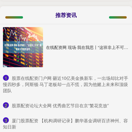
推荐资讯
在线配资网 现场·我在我思丨“这班非上不可”藏着多少无言的坚守
1
​股票在线配资门户网 砸近10亿美金换新车，一出场却比对手
慢四秒多，阿斯顿·马丁老板却一点不慌，因为他赌上未来和顶级
团队
2
​股票配资论坛大全网 优秀曲艺节目在京“繁花竞放”
3
​厦门股票配资 【机构调研记录】鹏华基金调研百济神州、容
知日新