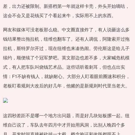
差，出力还被限制。新搭档第一年就这样卡壳，外头开始嘀咕，
这会不会又是花钱买了个看起来牛，实际用不上的东西。
网友和媒体可没老板那么稳。中文圈直接炸了，有人说砸这么多
钱结果整出拖拉机，纽维也翻车了。还有人调侃，阿隆索开过拖
拉机，斯特罗尔开过，现在纽维也来凑热闹。劳伦斯这是给儿子
续约，顺便续了个冠军梦吧。英文那边也差不多，大家喊危机模
式，有人把车队叫烧钱艺术品。这些话听着刺耳，但也点出实
情：F1不缺有钱人，就缺耐心。大部分人盯着眼前圈速和积分，
老板盯着规则大改后的好几年，他赌的是新规则时代里当老大。
这四秒差距不是哪一个地方出问题，而是好几块短板摞一起。纽
维自己说了，车队去年四月中才开始用风洞，比别人晚四个多
月，开发时间直接被砍掉一大截，概念验证和改版都跟不上。